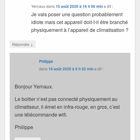
Yernaux
dans
15 août 2020 à 16 h 06 min
a dit :
Je vais poser une question probablement
idiote mais cet appareil doit-t-il être branché
physiquement à l’appareil de climatisation ?
↓
Répondre
Philippe
dans
16 août 2020 à 8 h 32 min
a dit :
Bonjour Yernaux.
Le boitier n’est pas connecté physiquement au
climatiseur, il émet en infra-rouge, en gros, c’est
une télécommande wifi.
Philippe