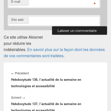
E-mail
*
Site web
Ce site utilise Akismet
pour réduire les
indésirables.
En savoir plus sur la façon dont les données
de vos commentaires sont traitées
.
Navigation
de
Article
←
Précédent
l’article
Hebdoxytude 136, l’actualité de la semaine en
précédent :
technologies et accessibilité
Article
Suivant
→
Hebdoxytude 137, l’actualité de la semaine en
suivant :
technologies et accessibilité