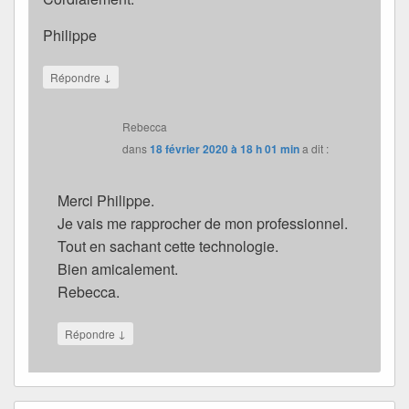
Philippe
↓
Répondre
Rebecca
dans
18 février 2020 à 18 h 01 min
a dit :
Merci Philippe.
Je vais me rapprocher de mon professionnel.
Tout en sachant cette technologie.
Bien amicalement.
Rebecca.
↓
Répondre