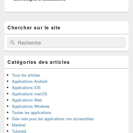
Zone
Chercher sur le site
principale
de
widget
Recherche :
Rechercher
pour
la
barre
latérale
Catégories des articles
Tous les articles
Applications Android
Applications iOS
Applications macOS
Applications Web
Applications Windows
Toutes les applications
Sale note pour les applications non accessibles
Matériel
Tutoriels