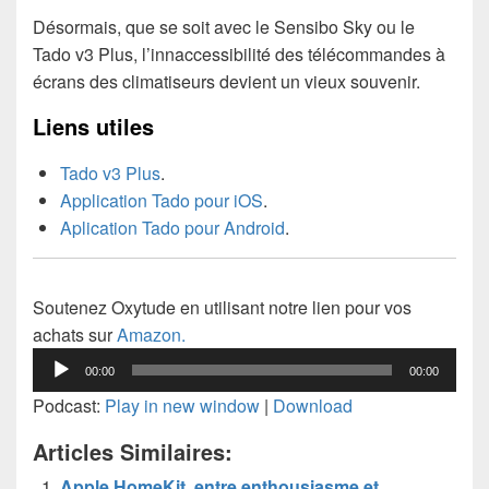
Désormais, que se soit avec le Sensibo Sky ou le
Tado v3 Plus, l’innaccessibilité des télécommandes à
écrans des climatiseurs devient un vieux souvenir.
Liens utiles
Tado v3 Plus
.
Application Tado pour iOS
.
Aplication Tado pour Android
.
Soutenez Oxytude en utilisant notre lien pour vos
achats sur
Amazon.
Lecteur
00:00
00:00
audio
Podcast:
Play in new window
|
Download
Articles Similaires:
Apple HomeKit, entre enthousiasme et