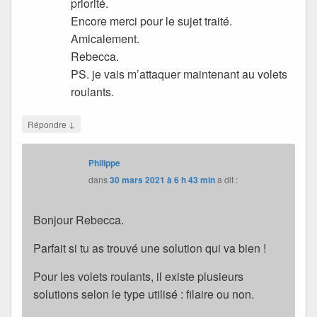
priorité.
Encore merci pour le sujet traité.
Amicalement.
Rebecca.
PS. je vais m’attaquer maintenant au volets
roulants.
↓
Répondre
Philippe
dans
30 mars 2021 à 6 h 43 min
a dit :
Bonjour Rebecca.
Parfait si tu as trouvé une solution qui va bien !
Pour les volets roulants, il existe plusieurs
solutions selon le type utilisé : filaire ou non.