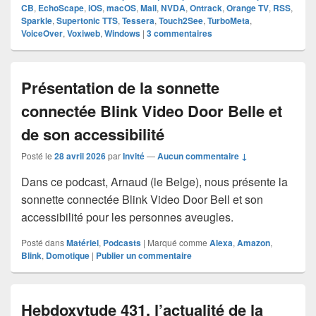
CB
,
EchoScape
,
iOS
,
macOS
,
Mail
,
NVDA
,
Ontrack
,
Orange TV
,
RSS
,
Sparkle
,
Supertonic TTS
,
Tessera
,
Touch2See
,
TurboMeta
,
VoiceOver
,
Voxiweb
,
Windows
|
3
commentaires
Présentation de la sonnette
connectée Blink Video Door Belle et
de son accessibilité
Posté le
28 avril 2026
par
Invité
—
Aucun commentaire ↓
Dans ce podcast, Arnaud (le Belge), nous présente la
sonnette connectée Blink Video Door Bell et son
accessibilité pour les personnes aveugles.
Posté dans
Matériel
,
Podcasts
|
Marqué comme
Alexa
,
Amazon
,
Blink
,
Domotique
|
Publier un commentaire
Hebdoxytude 431, l’actualité de la