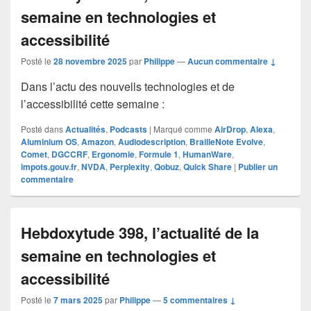
semaine en technologies et
accessibilité
Posté le
28 novembre 2025
par
Philippe
—
Aucun commentaire ↓
Dans l’actu des nouvells technologies et de
l’accessibilité cette semaine :
Posté dans
Actualités
,
Podcasts
|
Marqué comme
AirDrop
,
Alexa
,
Aluminium OS
,
Amazon
,
Audiodescription
,
BrailleNote Evolve
,
Comet
,
DGCCRF
,
Ergonomie
,
Formule 1
,
HumanWare
,
impots.gouv.fr
,
NVDA
,
Perplexity
,
Qobuz
,
Quick Share
|
Publier un
commentaire
Hebdoxytude 398, l’actualité de la
semaine en technologies et
accessibilité
Posté le
7 mars 2025
par
Philippe
—
5 commentaires ↓