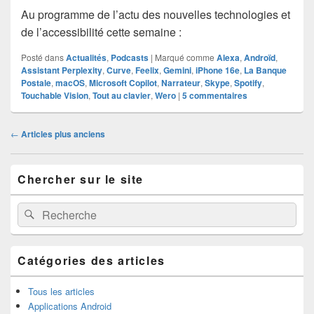
Au programme de l’actu des nouvelles technologies et
de l’accessibilité cette semaine :
Posté dans
Actualités
,
Podcasts
|
Marqué comme
Alexa
,
Androïd
,
Assistant Perplexity
,
Curve
,
Feelix
,
Gemini
,
iPhone 16e
,
La Banque
Postale
,
macOS
,
Microsoft Copilot
,
Narrateur
,
Skype
,
Spotify
,
Touchable Vision
,
Tout au clavier
,
Wero
|
5
commentaires
Navigation
←
Articles plus anciens
dans
les
Zone
articles
Chercher sur le site
principale
de
widget
Recherche :
Rechercher
pour
la
barre
latérale
Catégories des articles
Tous les articles
Applications Android