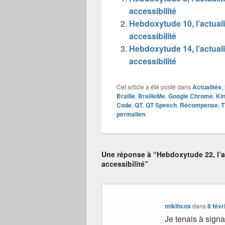
accessibilité
Hebdoxytude 10, l’actuali
accessibilité
Hebdoxytude 14, l’actuali
accessibilité
Cet article a été posté dans
Actualités
,
Braille
,
BrailleMe
,
Google Chrome
,
Kin
Code
,
QT
,
QT Speech
,
Récompense
,
T
permalien
.
Une réponse à “Hebdoxytude 22, l’ac
accessibilité”
miklhcos
dans
8 févr
Je tenais à signa