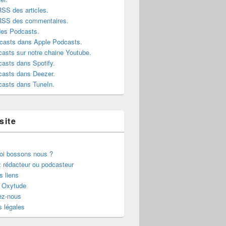
RSS des articles.
 RSS des commentaires.
des Podcasts.
casts dans Apple Podcasts.
asts sur notre chaine Youtube.
asts dans Spotify.
casts dans Deezer.
casts dans TuneIn.
site
oi bossons nous ?
 rédacteur ou podcasteur
s liens
r Oxytude
ez-nous
 légales