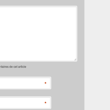
ires de cet article
*
*