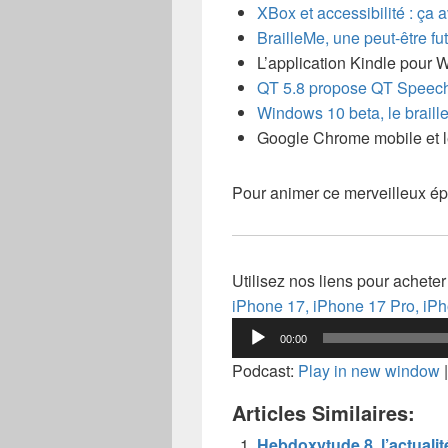
XBox et accessibilité : ça 
BrailleMe, une peut-être fu
L’application Kindle pour 
QT 5.8 propose QT Speech
Windows 10 beta, le braill
Google Chrome mobile et 
Pour animer ce merveilleux épi
Utilisez nos liens pour achete
iPhone 17,
iPhone 17 Pro,
iPh
Lecteur
00:00
audio
Podcast:
Play in new window
Articles Similaires:
Hebdoxytude 8, l’actualit