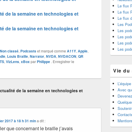
augmenter
Le flux 
ou
Le flux
té de la semaine en technologies et
diminuer
Le flux 
le
Les Pod
té de la semaine en technologies et
Les podc
volume.
Les podc
Les pod
Les pod
Non classé
,
Podcasts
et marqué comme
A11Y
,
Apple
,
dle
,
Louis Braille
,
Narrator
,
NVDA
,
NVDACON
,
QR
TS
,
VizLens
,
xBox
par
Philippe
. Enregistrer le
Vie du 
L’équipe
Avec qu
tualité de la semaine en technologies et
Devenez
Quelque
Souteni
Contact
Mentions
ier 2017 à 18 h 31 min
a dit :
ler que concernant le braille j’avais