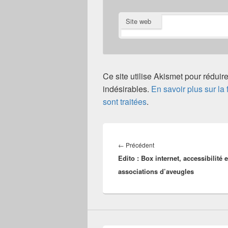
Site web
Ce site utilise Akismet pour réduire
indésirables.
En savoir plus sur l
sont traitées
.
Navigation
de
Article
←
Précédent
l’article
Edito : Box internet, accessibilité e
précédent :
associations d’aveugles