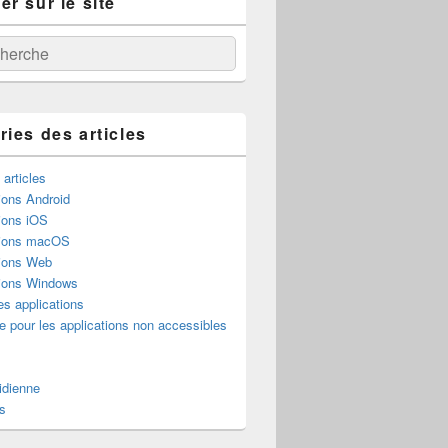
r sur le site
:
ercher
ries des articles
 articles
ions Android
ions iOS
tions macOS
tions Web
tions Windows
es applications
e pour les applications non accessibles
idienne
s