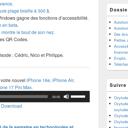
avance
.
Dossie
ture plage braille à 300 $
.
Windows gagne des fonctions d’accessibilité.
Autofor
 en beta
.
Autofor
e montre le bout de son nez
.
Des écou
les QR Codes.
Petites 
Accessib
financie
sode : Cédric, Nico et Philippe.
Emploi, 
Télécha
r votre nouvel
iPhone 16e,
iPhone Air,
Suivre
one 17 Pro Max.
Utilisez
Oxytude
00:00
les
Oxytude
|
Download
flèches
oxytude
Oxytude
haut/bas
Oxytude
pour
é de la semaine en technologies et
Newslett