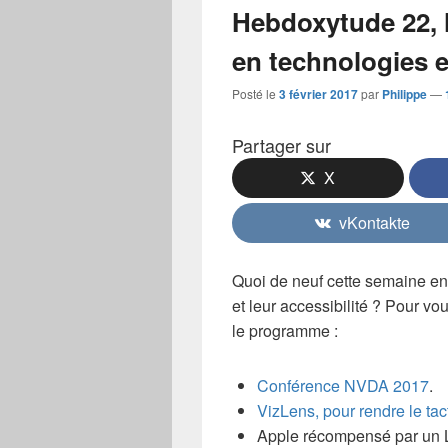
Hebdoxytude 22, l
en technologies et
Posté le
3 février 2017
par
Philippe
—
Partager sur
X
vKontakte
Quoi de neuf cette semaine en
et leur accessibilité ? Pour vo
le programme :
Conférence NVDA 2017
.
VizLens, pour rendre le ta
Apple récompensé par un L