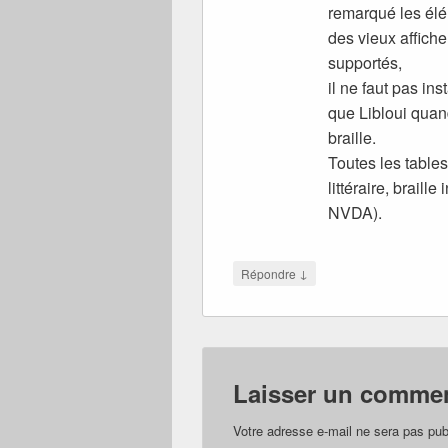
remarqué les élé
des vieux affich
supportés,
il ne faut pas in
que Libloui quan
braille.
Toutes les tables
littéraire, brail
NVDA).
↓
Répondre
Laisser un commen
Votre adresse e-mail ne sera pas pub