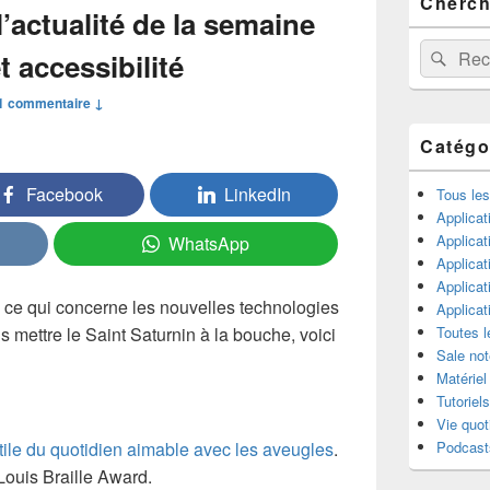
Cherche
principale
’actualité de la semaine
de
widget
Recherche 
Rech
 accessibilité
pour
la
1 commentaire ↓
barre
latérale
Catégo
Facebook
LinkedIn
Tous les
Applicat
Applicat
WhatsApp
Applica
Applica
 ce qui concerne les nouvelles technologies
Applica
us mettre le Saint Saturnin à la bouche, voici
Toutes l
Sale not
Matériel
Tutoriels
Vie quot
ctile du quotidien aimable avec les aveugles
.
Podcast
ouis Braille Award.