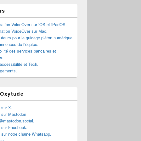
rs
mation VoiceOver sur iOS et iPadOS.
mation VoiceOver sur Mac.
teurs pour le guidage piéton numérique.
annonces de l’équipe.
ilité des services bancaires et
rs.
accessibilité et Tech.
rgements.
 Oxytude
 sur X.
 sur Mastodon
@mastodon.social.
 sur Facebook.
 sur notre chaine Whatsapp.
er.