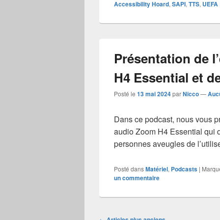
Accessibility Hoard
,
SAPI
,
TTS
,
UEFA
Présentation de l
H4 Essential et de
Posté le
13 mai 2024
par
Nicco
—
Auc
Dans ce podcast, nous vous pr
audio Zoom H4 Essential qui d
personnes aveugles de l’utilise
Posté dans
Matériel
,
Podcasts
|
Marqu
un commentaire
Navigation
←
Articles plus anciens