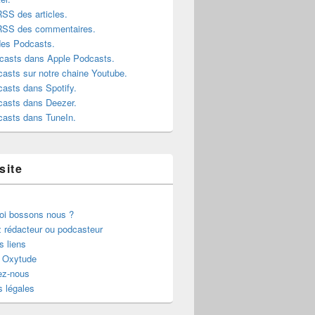
RSS des articles.
 RSS des commentaires.
des Podcasts.
casts dans Apple Podcasts.
asts sur notre chaine Youtube.
asts dans Spotify.
casts dans Deezer.
casts dans TuneIn.
site
oi bossons nous ?
 rédacteur ou podcasteur
s liens
r Oxytude
ez-nous
 légales