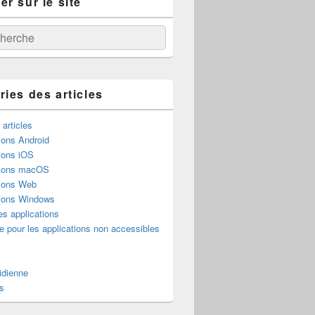
r sur le site
:
ercher
ries des articles
 articles
ions Android
ions iOS
tions macOS
tions Web
tions Windows
es applications
e pour les applications non accessibles
idienne
s