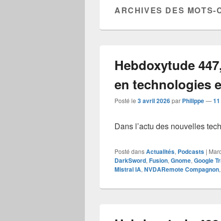
ARCHIVES DES MOTS-
Hebdoxytude 447, 
en technologies et
Posté le
3 avril 2026
par
Philippe
—
11
Dans l’actu des nouvelles techn
Posté dans
Actualités
,
Podcasts
|
Mar
DarkSword
,
Fusion
,
Gnome
,
Google Tr
Mistral IA
,
NVDARemote Compagnon