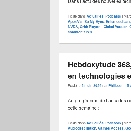
Dans l’actu des nouvelles techn
Posté dans
Actualités
,
Podcasts
|
Mar
AppleVis
,
Be My Eyes
,
Enhanced Lang
NVDA
,
Orbit Player – Global Version
,
commentaires
Hebdoxytude 368, 
en technologies et
Posté le
21 juin 2024
par
Philippe
—
5 
Au programme de l’actu des nou
cette semaine :
Posté dans
Actualités
,
Podcasts
|
Mar
Audiodescription
,
Games Access
,
Go