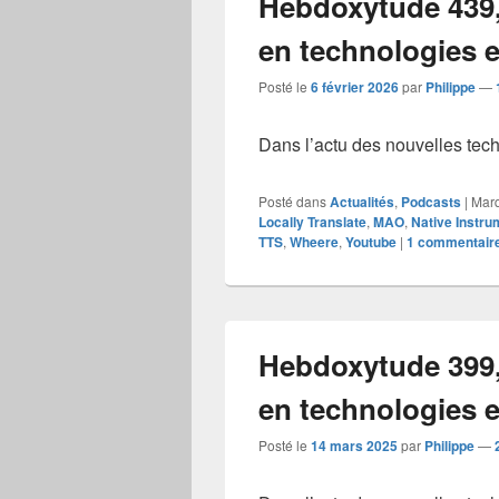
Hebdoxytude 439, 
en technologies et
Posté le
6 février 2026
par
Philippe
—
Dans l’actu des nouvelles techn
Posté dans
Actualités
,
Podcasts
|
Mar
Locally Translate
,
MAO
,
Native Instru
TTS
,
Wheere
,
Youtube
|
1
commentair
Hebdoxytude 399, 
en technologies et
Posté le
14 mars 2025
par
Philippe
—