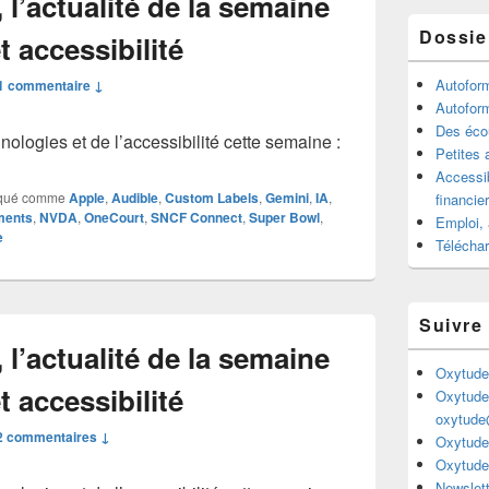
l’actualité de la semaine
Dossie
 accessibilité
Autofor
1 commentaire ↓
Autofor
Des écou
ologies et de l’accessibilité cette semaine :
Petites 
Accessib
qué comme
Apple
,
Audible
,
Custom Labels
,
Gemini
,
IA
,
financie
ments
,
NVDA
,
OneCourt
,
SNCF Connect
,
Super Bowl
,
Emploi, 
e
Télécha
Suivre
l’actualité de la semaine
Oxytude
 accessibilité
Oxytude
oxytude
2 commentaires ↓
Oxytude
Oxytude
Newslett