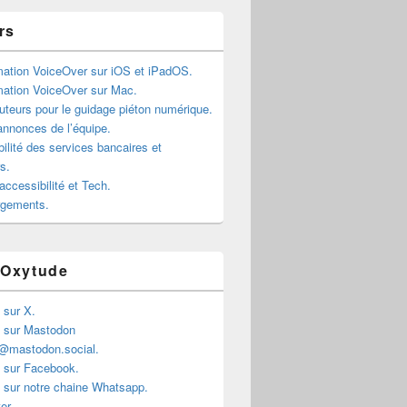
rs
mation VoiceOver sur iOS et iPadOS.
mation VoiceOver sur Mac.
teurs pour le guidage piéton numérique.
annonces de l’équipe.
ilité des services bancaires et
rs.
accessibilité et Tech.
rgements.
 Oxytude
 sur X.
 sur Mastodon
@mastodon.social.
 sur Facebook.
 sur notre chaine Whatsapp.
er.