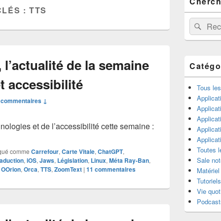
Cherche
principale
CLÉS :
TTS
de
widget
Recherche 
Rech
pour
la
barre
latérale
l’actualité de la semaine
Catégo
 accessibilité
Tous les
Applicat
 commentaires ↓
Applicat
Applica
ologies et de l’accessibilité cette semaine :
Applica
Applica
Toutes l
qué comme
Carrefour
,
Carte Vitale
,
ChatGPT
,
Sale not
aduction
,
iOS
,
Jaws
,
Législation
,
Linux
,
Méta Ray-Ban
,
,
OOrion
,
Orca
,
TTS
,
ZoomText
|
11
commentaires
Matériel
Tutoriels
Vie quot
Podcast