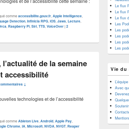
ologies et de l’accessibilité cette semaine :
Le flux 
Le flux
qué comme
accessibilite.gouv.fr
,
Apple Intelligence
,
Le flux 
uage Detection
,
Infinicia RPG
,
iOS
,
Jaws
,
Lecture
,
Les Pod
Orca
,
Raspberry Pi
,
Siri
,
TTS
,
VoiceOver
|
2
Les podc
Les podc
Les pod
Les pod
l’actualité de la semaine
Vie du 
 accessibilité
L’équipe
commentaires ↓
Avec qu
Devenez
velles technologies et de l’accessibilité
Quelque
Souteni
Contact
Mentions
qué comme
Ableton Live
,
Androïd
,
Apple Pay
,
ogle Chrome
,
IA
,
Microsoft
,
NVDA
,
NVGT
,
Reaper