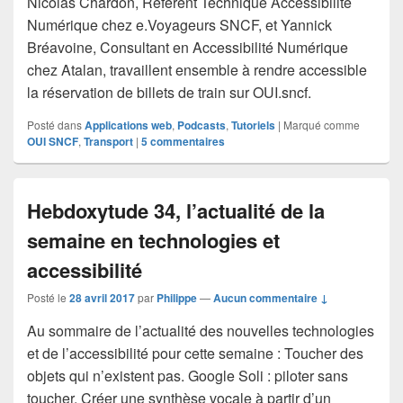
Nicolas Chardon, Référent Technique Accessibilité
Numérique chez e.Voyageurs SNCF, et Yannick
Bréavoine, Consultant en Accessibilité Numérique
chez Atalan, travaillent ensemble à rendre accessible
la réservation de billets de train sur OUI.sncf.
Posté dans
Applications web
,
Podcasts
,
Tutoriels
|
Marqué comme
OUI SNCF
,
Transport
|
5
commentaires
Hebdoxytude 34, l’actualité de la
semaine en technologies et
accessibilité
Posté le
28 avril 2017
par
Philippe
—
Aucun commentaire ↓
Au sommaire de l’actualité des nouvelles technologies
et de l’accessibilité pour cette semaine : Toucher des
objets qui n’existent pas. Google Soli : piloter sans
toucher. Créer une synthèse vocale à partir d’un