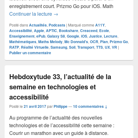
enregistrement court. Prizmo Go pour iOS. Math
Hebdoxytude 34, l’actualité de la semai
Continuer la lecture
→
Posté dans
Actualités
,
Podcasts
|
Marqué comme
A11Y
,
Accessibilité
,
Apple
,
APTIC
,
Bookshare
,
Creaceed
,
Ecole
,
Enseignement
,
ePub
,
Galaxy S8
,
Google
,
iOS
,
Justice
,
Lecture
,
Mathématiques
,
Maths Melody
,
Mc Donnald's
,
OCR
,
Plan
,
Prizmo Go
,
RATP
,
Réalité Virtuelle
,
Samsung
,
Soli
,
Transport
,
TTS
,
UX
,
VR
|
Publier un commentaire
Hebdoxytude 33, l’actualité de la
semaine en technologies et
accessibilité
Posté le
21 avril 2017
par
Philippe
—
10 commentaires ↓
Au programme de l’actualité des nouvelles
technologies et de l’accessibilité cette semaine :
Courir un marathon avec un guide à distance.