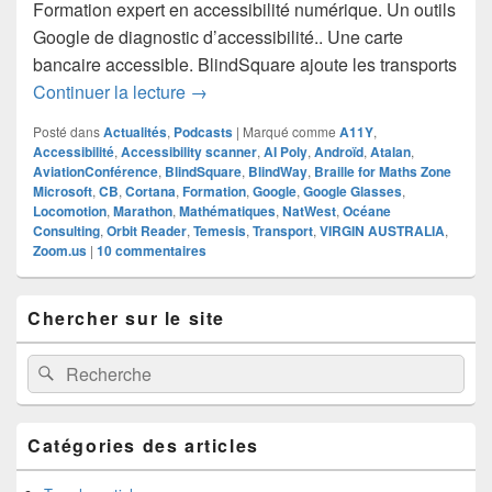
Formation expert en accessibilité numérique. Un outils
Google de diagnostic d’accessibilité.. Une carte
bancaire accessible. BlindSquare ajoute les transports
Hebdoxytude 33, l’actualité de la semai
Continuer la lecture
→
Posté dans
Actualités
,
Podcasts
|
Marqué comme
A11Y
,
Accessibilité
,
Accessibility scanner
,
AI Poly
,
Androïd
,
Atalan
,
AviationConférence
,
BlindSquare
,
BlindWay
,
Braille for Maths Zone
Microsoft
,
CB
,
Cortana
,
Formation
,
Google
,
Google Glasses
,
Locomotion
,
Marathon
,
Mathématiques
,
NatWest
,
Océane
Consulting
,
Orbit Reader
,
Temesis
,
Transport
,
VIRGIN AUSTRALIA
,
Zoom.us
|
10
commentaires
Zone
Chercher sur le site
principale
de
widget
Recherche :
Rechercher
pour
la
barre
latérale
Catégories des articles