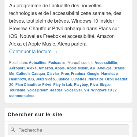
Au programme de l’actualité des nouvelles
technologies et de l’accessibilité cette semaine, des
brèves, tout plein de brèves. Windows 10 Insider
Preview. Chauffeur Privé débarque dans Plans sur
iOS. Nouvelles Freebox et accessibilité. Amazon
Alexa et Apple Music. Alexa parlera
Hebdoxytude 109, l’actualité de la sem
Continuer la lecture
→
Posté dans
Actualités
,
Podcasts
|
Marqué comme
Accessibilité
,
Aéroport
,
Alexa
,
Amazon
,
Apple
,
Apple Music
,
AR
,
Aveugle
,
Braille
Me
,
Caltech
,
Casque
,
Clavier
,
Free
,
Freebox
,
Google
,
Handicap
,
Heathrow
,
iOS
,
Jeux vidéo
,
Justice
,
Lunettes
,
Narrator
,
Orbit Reader
20
,
Plan Chauffeur Privé
,
Play In Lab
,
Playboy
,
Rivo
,
Skype
,
Tourisme
,
VoiceDream Reader
,
VoiceOver
,
VR
,
Windows 10
|
7
commentaires
Zone
Chercher sur le site
principale
de
widget
Recherche :
Rechercher
pour