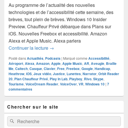
Au programme de l’actualité des nouvelles
technologies et de l’accessibilité cette semaine, des
brèves, tout plein de brèves. Windows 10 Insider
Preview. Chauffeur Privé débarque dans Plans sur
iOS. Nouvelles Freebox et accessibilité. Amazon
Alexa et Apple Music. Alexa parlera
Hebdoxytude 109, l’actualité de la sem
Continuer la lecture
→
Posté dans
Actualités
,
Podcasts
|
Marqué comme
Accessibilité
,
Aéroport
,
Alexa
,
Amazon
,
Apple
,
Apple Music
,
AR
,
Aveugle
,
Braille
Me
,
Caltech
,
Casque
,
Clavier
,
Free
,
Freebox
,
Google
,
Handicap
,
Heathrow
,
iOS
,
Jeux vidéo
,
Justice
,
Lunettes
,
Narrator
,
Orbit Reader
20
,
Plan Chauffeur Privé
,
Play In Lab
,
Playboy
,
Rivo
,
Skype
,
Tourisme
,
VoiceDream Reader
,
VoiceOver
,
VR
,
Windows 10
|
7
commentaires
Zone
Chercher sur le site
principale
de
widget
Recherche :
Rechercher
pour