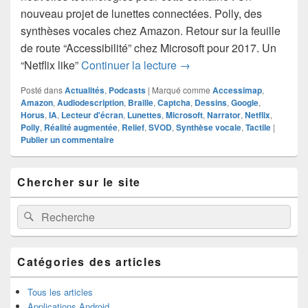
nouveau projet de lunettes connectées. Polly, des
synthèses vocales chez Amazon. Retour sur la feuille
de route “Accessibilité” chez Microsoft pour 2017. Un
Hebdoxytude 15, l’actualit
“Netflix like”
Continuer la lecture
→
Posté dans
Actualités
,
Podcasts
|
Marqué comme
Accessimap
,
Amazon
,
Audiodescription
,
Braille
,
Captcha
,
Dessins
,
Google
,
Horus
,
IA
,
Lecteur d'écran
,
Lunettes
,
Microsoft
,
Narrator
,
Netflix
,
Polly
,
Réalité augmentée
,
Relief
,
SVOD
,
Synthèse vocale
,
Tactile
|
Publier un commentaire
Zone
Chercher sur le site
principale
de
widget
Recherche :
Rechercher
pour
la
barre
latérale
Catégories des articles
Tous les articles
Applications Android