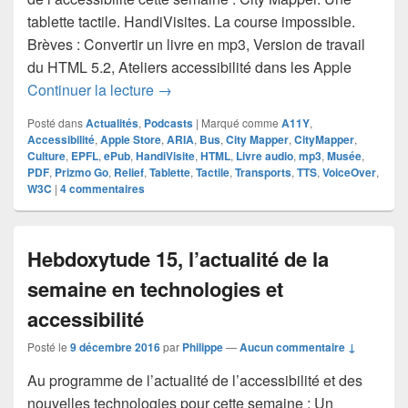
tablette tactile. HandiVisites. La course impossible.
Brèves : Convertir un livre en mp3, Version de travail
du HTML 5.2, Ateliers accessibilité dans les Apple
Hebdoxytude 36, l’actualité de la semai
Continuer la lecture
→
Posté dans
Actualités
,
Podcasts
|
Marqué comme
A11Y
,
Accessibilité
,
Apple Store
,
ARIA
,
Bus
,
City Mapper
,
CityMapper
,
Culture
,
EPFL
,
ePub
,
HandiVisite
,
HTML
,
Livre audio
,
mp3
,
Musée
,
PDF
,
Prizmo Go
,
Relief
,
Tablette
,
Tactile
,
Transports
,
TTS
,
VoiceOver
,
W3C
|
4
commentaires
Hebdoxytude 15, l’actualité de la
semaine en technologies et
accessibilité
Posté le
9 décembre 2016
par
Philippe
—
Aucun commentaire ↓
Au programme de l’actualité de l’accessibilité et des
nouvelles technologies pour cette semaine : Un