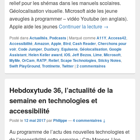
relief pour les shémas dans les manuels scolaires.
Géolocalisation visuelle. Microsoft aide les jeune
aveugles à programmer – vidéo Youtube (en anglais).
Hebdoxytude 115,
Apple aide les jeunes
Continuer la lecture
→
Posté dans
Actualités
,
Podcasts
|
Marqué comme
A11Y
,
Access42
,
Accessibilité
,
Amazon
,
Apple
,
Bird
,
Cash Reader
,
Cherchons pour
voir
,
Code Jumper
,
Duxbury
,
Equisens
,
Géolocalisation
,
Google
Assistant
,
Helen Keller award
,
iOS
,
Jeff Bezos
,
Lime
,
Microsoft
,
MyMe
,
OrCam
,
RATP
,
Relief
,
Scape Technologies
,
Sticky Notes
,
Swift PlayGround
,
Trottinette
,
Twitter
|
2
commentaires
Hebdoxytude 36, l’actualité de la
semaine en technologies et
accessibilité
Posté le
12 mai 2017
par
Philippe
—
4 commentaires ↓
Au programme de l’actu des nouvelles technologies et
de l’accessibilité cette semaine : City Mapper. Une