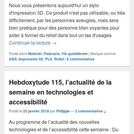
Nous vous présentons aujourd'hui un stylo
d'impression 3D. Ce produit n'est pas utilisable, ou très
difficilement, par les personnes aveugles, mais sera
bien pratique pour des personne bien voyantes pour
aider à former du relief dans tout un tas d'usages
Les stylos d’impression 3D, des compag
Continuer la lecture
→
Posté dans
Matériel
,
Podcasts
,
Vie quotidienne
|
Marqué comme
ABS
,
Impression 3D
,
PLA
,
Relief
|
6
commentaires
Hebdoxytude 115, l’actualité de la
semaine en technologies et
accessibilité
Posté le
25 janvier 2019
par
Philippe
—
2 commentaires ↓
Au programme de l’actualité des nouvelles
technologies et de l’accessibilité cette semaine : Du