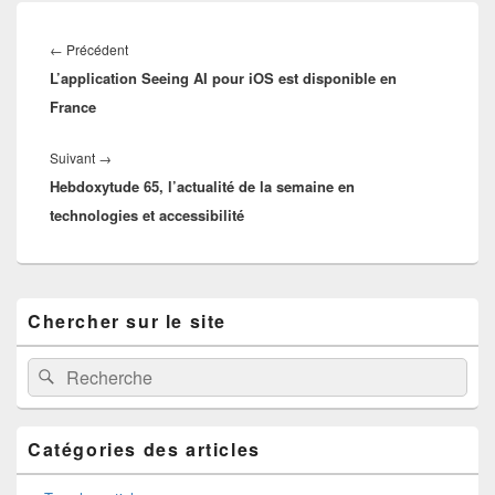
Navigation
de
Article
←
Précédent
l’article
L’application Seeing AI pour iOS est disponible en
précédent :
France
Article
Suivant
→
Hebdoxytude 65, l’actualité de la semaine en
suivant :
technologies et accessibilité
Zone
Chercher sur le site
principale
de
widget
Recherche :
Rechercher
pour
la
barre
latérale
Catégories des articles