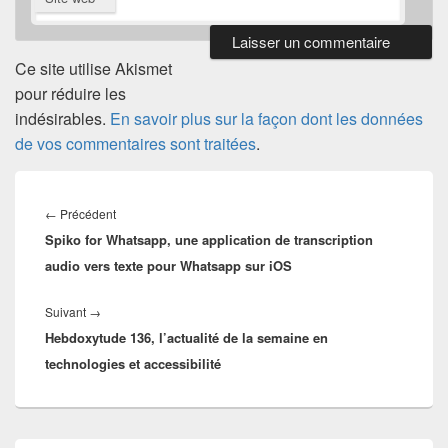
Ce site utilise Akismet
pour réduire les
indésirables.
En savoir plus sur la façon dont les données
de vos commentaires sont traitées
.
Navigation
de
Article
←
Précédent
l’article
Spiko for Whatsapp, une application de transcription
précédent :
audio vers texte pour Whatsapp sur iOS
Article
Suivant
→
Hebdoxytude 136, l’actualité de la semaine en
suivant :
technologies et accessibilité
Zone