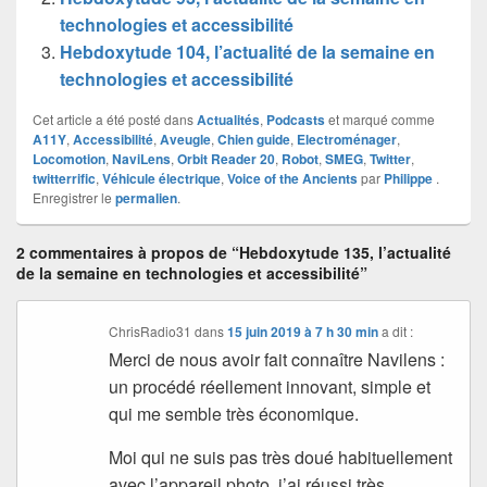
technologies et accessibilité
Hebdoxytude 104, l’actualité de la semaine en
technologies et accessibilité
Cet article a été posté dans
Actualités
,
Podcasts
et marqué comme
A11Y
,
Accessibilité
,
Aveugle
,
Chien guide
,
Electroménager
,
Locomotion
,
NaviLens
,
Orbit Reader 20
,
Robot
,
SMEG
,
Twitter
,
twitterrific
,
Véhicule électrique
,
Voice of the Ancients
par
Philippe
.
Enregistrer le
permalien
.
2 commentaires à propos de “Hebdoxytude 135, l’actualité
de la semaine en technologies et accessibilité”
ChrisRadio31
dans
15 juin 2019 à 7 h 30 min
a dit :
Merci de nous avoir fait connaître Navilens :
un procédé réellement innovant, simple et
qui me semble très économique.
Moi qui ne suis pas très doué habituellement
avec l’appareil photo, j’ai réussi très