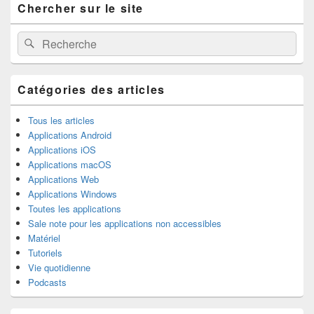
Chercher sur le site
principale
de
widget
Recherche :
Rechercher
pour
la
barre
latérale
Catégories des articles
Tous les articles
Applications Android
Applications iOS
Applications macOS
Applications Web
Applications Windows
Toutes les applications
Sale note pour les applications non accessibles
Matériel
Tutoriels
Vie quotidienne
Podcasts