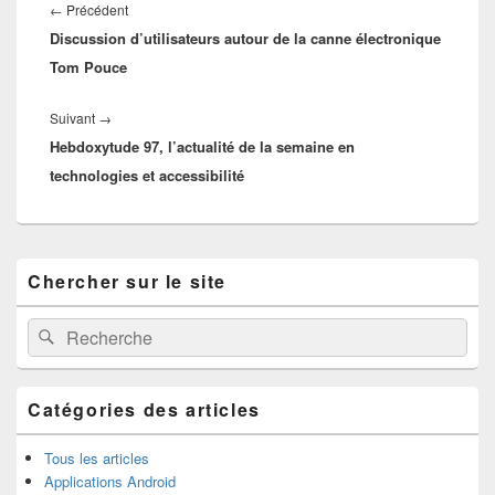
de
Article
←
Précédent
l’article
Discussion d’utilisateurs autour de la canne électronique
précédent :
Tom Pouce
Article
Suivant
→
Hebdoxytude 97, l’actualité de la semaine en
suivant :
technologies et accessibilité
Zone
Chercher sur le site
principale
de
widget
Recherche :
Rechercher
pour
la
barre
latérale
Catégories des articles
Tous les articles
Applications Android