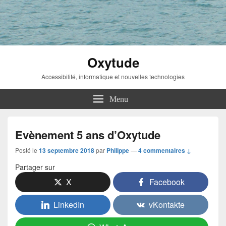
Oxytude
Accessibilité, informatique et nouvelles technologies
Menu
Evènement 5 ans d’Oxytude
Posté le
13 septembre 2018
par
Philippe
—
4 commentaires ↓
Partager sur
X
Facebook
LinkedIn
vKontakte