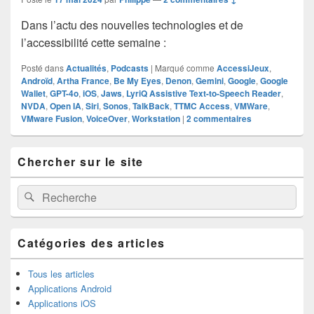
Dans l’actu des nouvelles technologies et de
l’accessibilité cette semaine :
Posté dans
Actualités
,
Podcasts
|
Marqué comme
AccessiJeux
,
Androïd
,
Artha France
,
Be My Eyes
,
Denon
,
Gemini
,
Google
,
Google
Wallet
,
GPT-4o
,
iOS
,
Jaws
,
LyriQ Assistive Text-to-Speech Reader
,
NVDA
,
Open IA
,
Siri
,
Sonos
,
TalkBack
,
TTMC Access
,
VMWare
,
VMware Fusion
,
VoiceOver
,
Workstation
|
2
commentaires
Zone
Chercher sur le site
principale
de
widget
Recherche :
Rechercher
pour
la
barre
latérale
Catégories des articles
Tous les articles
Applications Android
Applications iOS