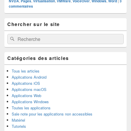
NVDA
,
Pages
,
Virtualisation
,
VMWare
,
VoiceOver
,
Windows
,
Word
|
3
commentaires
Zone
Chercher sur le site
principale
de
widget
Recherche :
Rechercher
pour
la
barre
latérale
Catégories des articles
Tous les articles
Applications Android
Applications iOS
Applications macOS
Applications Web
Applications Windows
Toutes les applications
Sale note pour les applications non accessibles
Matériel
Tutoriels