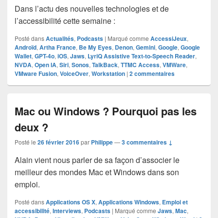
Dans l’actu des nouvelles technologies et de
l’accessibilité cette semaine :
Posté dans
Actualités
,
Podcasts
|
Marqué comme
AccessiJeux
,
Androïd
,
Artha France
,
Be My Eyes
,
Denon
,
Gemini
,
Google
,
Google
Wallet
,
GPT-4o
,
iOS
,
Jaws
,
LyriQ Assistive Text-to-Speech Reader
,
NVDA
,
Open IA
,
Siri
,
Sonos
,
TalkBack
,
TTMC Access
,
VMWare
,
VMware Fusion
,
VoiceOver
,
Workstation
|
2
commentaires
Mac ou Windows ? Pourquoi pas les
deux ?
Posté le
26 février 2016
par
Philippe
—
3 commentaires ↓
Alain vient nous parler de sa façon d’associer le
meilleur des mondes Mac et Windows dans son
emploi.
Posté dans
Applications OS X
,
Applications Windows
,
Emploi et
accessibilité
,
Interviews
,
Podcasts
|
Marqué comme
Jaws
,
Mac
,