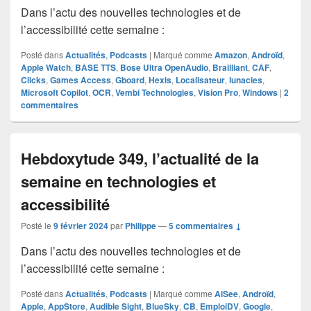
Dans l’actu des nouvelles technologies et de
l’accessibilité cette semaine :
Posté dans
Actualités
,
Podcasts
|
Marqué comme
Amazon
,
Androïd
,
Apple Watch
,
BASE TTS
,
Bose Ultra OpenAudio
,
Brailliant
,
CAF
,
Clicks
,
Games Access
,
Gboard
,
Hexis
,
Localisateur
,
lunacies
,
Microsoft Copilot
,
OCR
,
Vembi Technologies
,
Vision Pro
,
Windows
|
2
commentaires
Hebdoxytude 349, l’actualité de la
semaine en technologies et
accessibilité
Posté le
9 février 2024
par
Philippe
—
5 commentaires ↓
Dans l’actu des nouvelles technologies et de
l’accessibilité cette semaine :
Posté dans
Actualités
,
Podcasts
|
Marqué comme
AiSee
,
Androïd
,
Apple
,
AppStore
,
Audible Sight
,
BlueSky
,
CB
,
EmploiDV
,
Google
,