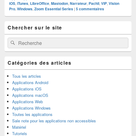
iOS
,
iTunes
,
LibreOffice
,
Mastodon
,
Narrateur
,
Pachli
,
VIP
,
Vision
Pro
,
Windows
,
Zoom Essential Series
|
5
commentaires
Zone
Chercher sur le site
principale
de
widget
Recherche :
Rechercher
pour
la
barre
latérale
Catégories des articles
Tous les articles
Applications Android
Applications iOS
Applications macOS
Applications Web
Applications Windows
Toutes les applications
Sale note pour les applications non accessibles
Matériel
Tutoriels