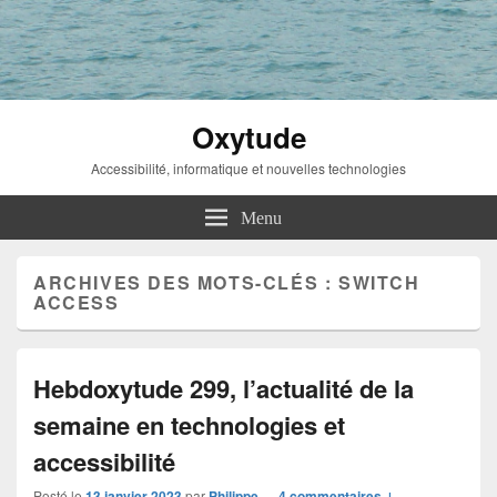
Oxytude
Accessibilité, informatique et nouvelles technologies
Menu
ARCHIVES DES MOTS-CLÉS :
SWITCH
ACCESS
Hebdoxytude 299, l’actualité de la
semaine en technologies et
accessibilité
Posté le
13 janvier 2023
par
Philippe
—
4 commentaires ↓