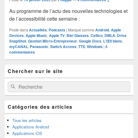
Au programme de l’actu des nouvelles technologies et
de l’accessibilité cette semaine :
Posté dans
Actualités
,
Podcasts
|
Marqué comme
Androïd
,
Apple
Devices
,
Apple Music
,
Apple TV
,
Biel Glasses
,
Cellico
,
DMLA
,
Drive
SnapShot
,
Gestion Micro-Entrepreneur
,
Google Docs
,
L'Œil blanc
,
myCANAL
,
Panasonic
,
Switch Access
,
TTS
,
Windows
|
4
commentaires
Zone
Chercher sur le site
principale
de
widget
Recherche :
Rechercher
pour
la
barre
latérale
Catégories des articles
Tous les articles
Applications Android
Applications iOS