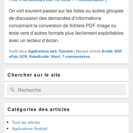
On voit souvent passer sur les listes ou autres groupes
de discussion des demandes d’informations
concernant la conversion de fichiers PDF image ou
texte vers d’autres formats plus facilement exploitables
avec un lecteur d’écran.
Posté dans
Applications web
,
Tutoriels
|
Marqué comme
Braille
,
BRF
,
ePub
,
OCR
,
RoboBraille
,
Word
|
7
commentaires
Zone
Chercher sur le site
principale
de
widget
Recherche :
Rechercher
pour
la
barre
latérale
Catégories des articles
Tous les articles
Applications Android