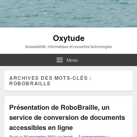
Oxytude
Accessibilité, informatique et nouvelles technologies
Menu
ARCHIVES DES MOTS-CLÉS :
ROBOBRAILLE
Présentation de RoboBraille, un
service de conversion de documents
accessibles en ligne
Posté le
30 novembre 2021
par
Invité
—
7 commentaires ↓