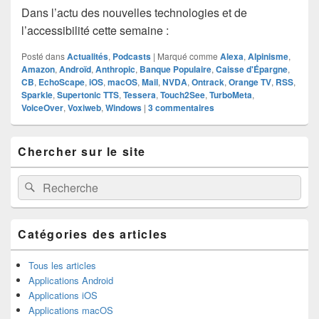
Dans l’actu des nouvelles technologies et de
l’accessibilité cette semaine :
Posté dans
Actualités
,
Podcasts
|
Marqué comme
Alexa
,
Alpinisme
,
Amazon
,
Androïd
,
Anthropic
,
Banque Populaire
,
Caisse d'Épargne
,
CB
,
EchoScape
,
iOS
,
macOS
,
Mail
,
NVDA
,
Ontrack
,
Orange TV
,
RSS
,
Sparkle
,
Supertonic TTS
,
Tessera
,
Touch2See
,
TurboMeta
,
VoiceOver
,
Voxiweb
,
Windows
|
3
commentaires
Zone
Chercher sur le site
principale
de
widget
Recherche :
Rechercher
pour
la
barre
latérale
Catégories des articles
Tous les articles
Applications Android
Applications iOS
Applications macOS