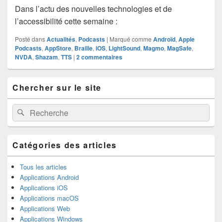
Dans l’actu des nouvelles technologies et de
l’accessibilité cette semaine :
Posté dans
Actualités
,
Podcasts
|
Marqué comme
Androïd
,
Apple
Podcasts
,
AppStore
,
Braille
,
iOS
,
LightSound
,
Magmo
,
MagSafe
,
NVDA
,
Shazam
,
TTS
|
2
commentaires
Zone
Chercher sur le site
principale
de
widget
Recherche :
Rechercher
pour
la
barre
latérale
Catégories des articles
Tous les articles
Applications Android
Applications iOS
Applications macOS
Applications Web
Applications Windows