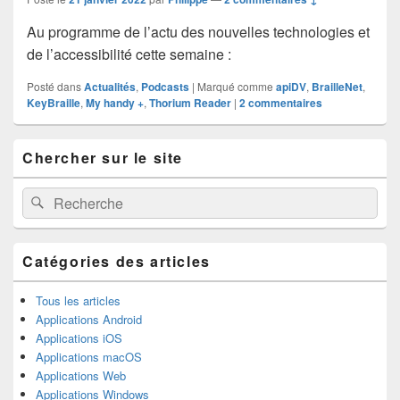
Au programme de l’actu des nouvelles technologies et
de l’accessibilité cette semaine :
Posté dans
Actualités
,
Podcasts
|
Marqué comme
apiDV
,
BrailleNet
,
KeyBraille
,
My handy +
,
Thorium Reader
|
2
commentaires
Zone
Chercher sur le site
principale
de
widget
Recherche :
Rechercher
pour
la
barre
latérale
Catégories des articles
Tous les articles
Applications Android
Applications iOS
Applications macOS
Applications Web
Applications Windows