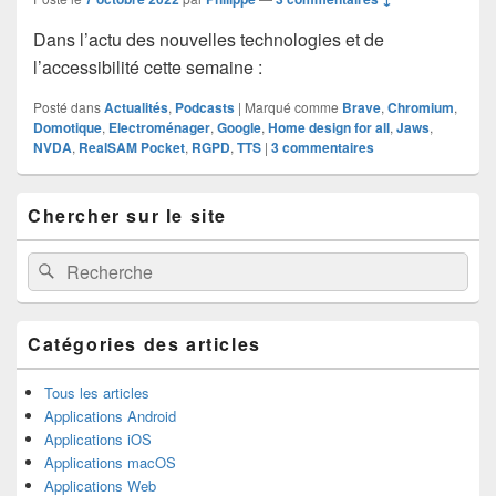
Dans l’actu des nouvelles technologies et de
l’accessibilité cette semaine :
Posté dans
Actualités
,
Podcasts
|
Marqué comme
Brave
,
Chromium
,
Domotique
,
Electroménager
,
Google
,
Home design for all
,
Jaws
,
NVDA
,
RealSAM Pocket
,
RGPD
,
TTS
|
3
commentaires
Zone
Chercher sur le site
principale
de
widget
Recherche :
Rechercher
pour
la
barre
latérale
Catégories des articles
Tous les articles
Applications Android
Applications iOS
Applications macOS
Applications Web