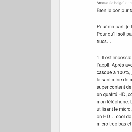
Arnaud (le belge)
dan
Bien le bonjour t
Pour ma part, je
Pour qu’il soit p
trucs…
1. Il est impossi
l’appli: Après av
casque à 100%, 
faisant mine de 
super content de
en qualité HD, c
mon téléphone. 
utilisant le micr
en HD… cool don
micro trop bas et