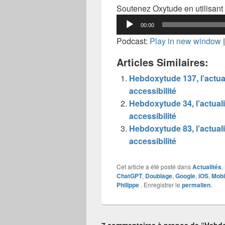
Soutenez Oxytude en utilisant 
Lecteur
00:00
audio
Podcast:
Play in new window
Articles Similaires:
Hebdoxytude 137, l’actual
accessibilité
Hebdoxytude 34, l’actuali
accessibilité
Hebdoxytude 83, l’actuali
accessibilité
Cet article a été posté dans
Actualités
,
ChatGPT
,
Doublage
,
Google
,
iOS
,
Mobi
Philippe
. Enregistrer le
permalien
.
7 commentaires à propos de “Hebdox