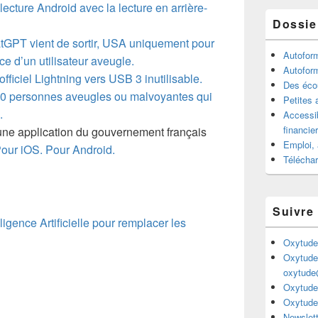
ecture Android avec la lecture en arrière-
Dossie
atGPT vient de sortir, USA uniquement pour
Autofor
e d’un utilisateur aveugle.
Autofor
fficiel Lightning vers USB 3 inutilisable.
Des écou
0 personnes aveugles ou malvoyantes qui
Petites 
.
Accessib
financie
une application du gouvernement français
Emploi, 
our iOS.
Pour Android.
Télécha
Suivre
igence Artificielle pour remplacer les
Oxytude
Oxytude
oxytude
Oxytude
Oxytude
Newslett