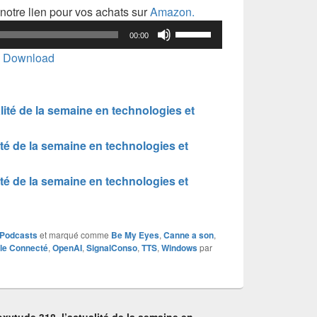
notre lien pour vos achats sur
Amazon.
Utilisez
00:00
les
|
Download
flèches
haut/bas
pour
ité de la semaine en technologies et
augmenter
ou
té de la semaine en technologies et
diminuer
le
té de la semaine en technologies et
volume.
Podcasts
et marqué comme
Be My Eyes
,
Canne a son
,
le Connecté
,
OpenAI
,
SignalConso
,
TTS
,
Windows
par
ytude 318, l’actualité de la semaine en