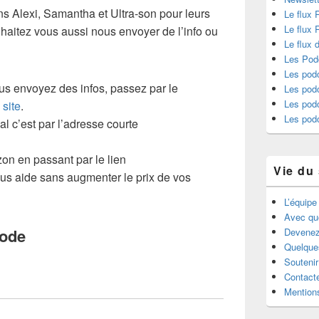
s Alexi, Samantha et Ultra-son pour leurs
Le flux 
Le flux
uhaitez vous aussi nous envoyer de l’info ou
Le flux 
Les Pod
Les podc
us envoyez des infos, passez par le
Les podc
Les pod
 site
.
Les pod
l c’est par l’adresse courte
on en passant par le lien
Vie du 
ous aide sans augmenter le prix de vos
L’équipe
Avec qu
sode
Devenez
Quelque
Souteni
Contact
Mentions