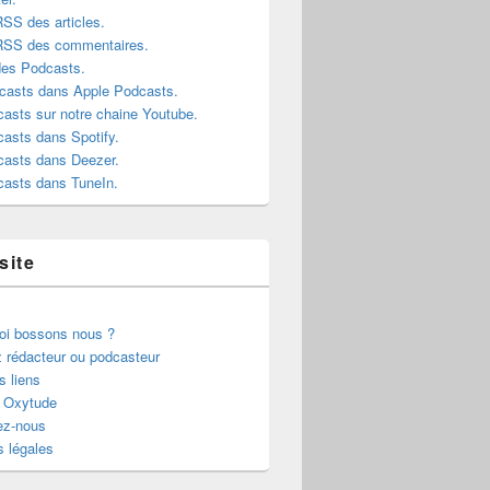
RSS des articles.
 RSS des commentaires.
des Podcasts.
casts dans Apple Podcasts.
asts sur notre chaine Youtube.
asts dans Spotify.
casts dans Deezer.
casts dans TuneIn.
site
oi bossons nous ?
 rédacteur ou podcasteur
s liens
r Oxytude
ez-nous
 légales