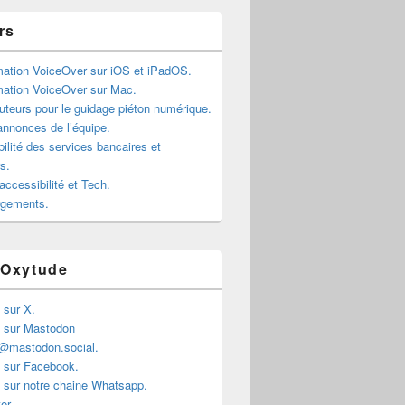
rs
mation VoiceOver sur iOS et iPadOS.
mation VoiceOver sur Mac.
teurs pour le guidage piéton numérique.
annonces de l’équipe.
ilité des services bancaires et
rs.
accessibilité et Tech.
rgements.
 Oxytude
 sur X.
 sur Mastodon
@mastodon.social.
 sur Facebook.
 sur notre chaine Whatsapp.
er.