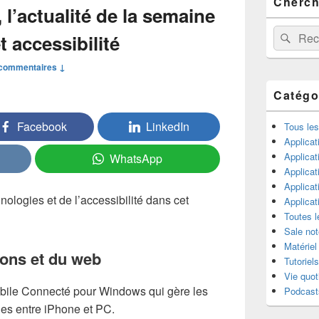
Cherche
principale
l’actualité de la semaine
de
widget
Recherche 
Rech
 accessibilité
pour
la
 commentaires ↓
barre
latérale
Catégo
Facebook
LinkedIn
Tous les
Applicat
Applicat
WhatsApp
Applica
Applica
nologies et de l’accessibilité dans cet
Applica
Toutes l
Sale not
Matériel
ions et du web
Tutoriels
Vie quot
Mobile Connecté pour Windows qui gère les
Podcast
es entre iPhone et PC.