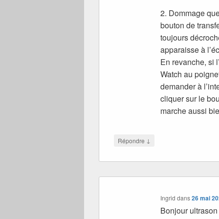
2. Dommage que l
bouton de transfer
toujours décroc
apparaisse à l’é
En revanche, si l
Watch au poignet
demander à l’int
cliquer sur le bo
marche aussi bien
↓
Répondre
Ingrid
dans
26 mai 20
Bonjour ultrason 