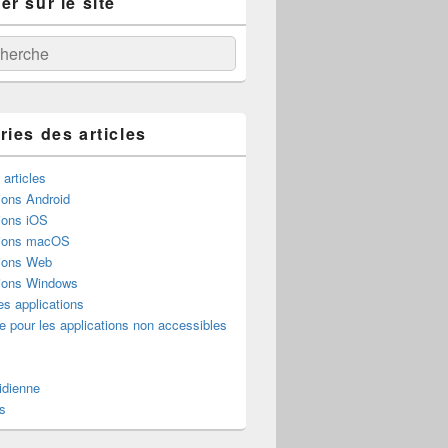
r sur le site
:
ercher
ries des articles
 articles
ions Android
ions iOS
tions macOS
tions Web
tions Windows
es applications
e pour les applications non accessibles
idienne
s