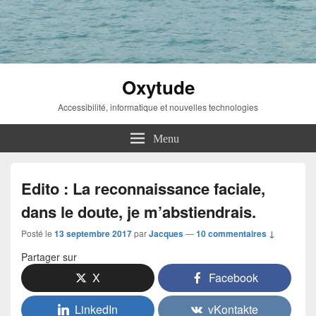
Oxytude
Accessibilité, informatique et nouvelles technologies
Menu
Edito : La reconnaissance faciale,
dans le doute, je m’abstiendrais.
Posté le
13 septembre 2017
par
Jacques
—
10 commentaires ↓
Partager sur
X
Facebook
LinkedIn
vKontakte