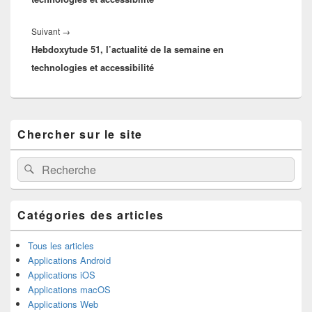
Article
Suivant
→
Hebdoxytude 51, l’actualité de la semaine en
suivant :
technologies et accessibilité
Zone
Chercher sur le site
principale
de
widget
Recherche :
Rechercher
pour
la
barre
latérale
Catégories des articles
Tous les articles
Applications Android
Applications iOS
Applications macOS
Applications Web