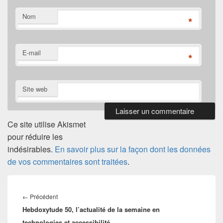
Nom
*
E-mail
*
Site web
Ce site utilise Akismet
pour réduire les
indésirables.
En savoir plus sur la façon dont les données
de vos commentaires sont traitées
.
Navigation
de
Article
←
Précédent
l’article
Hebdoxytude 50, l’actualité de la semaine en
précédent :
technologies et accessibilité