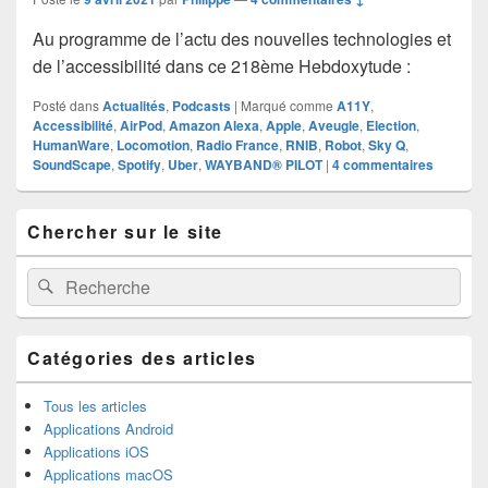
Au programme de l’actu des nouvelles technologies et
de l’accessibilité dans ce 218ème Hebdoxytude :
Posté dans
Actualités
,
Podcasts
|
Marqué comme
A11Y
,
Accessibilité
,
AirPod
,
Amazon Alexa
,
Apple
,
Aveugle
,
Election
,
HumanWare
,
Locomotion
,
Radio France
,
RNIB
,
Robot
,
Sky Q
,
SoundScape
,
Spotify
,
Uber
,
WAYBAND® PILOT
|
4
commentaires
Zone
Chercher sur le site
principale
de
widget
Recherche :
Rechercher
pour
la
barre
latérale
Catégories des articles
Tous les articles
Applications Android
Applications iOS
Applications macOS