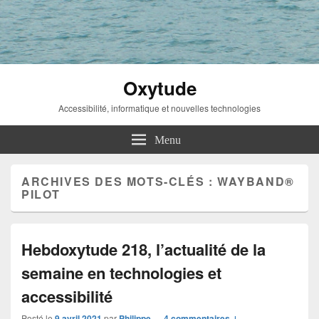
Oxytude
Accessibilité, informatique et nouvelles technologies
Menu
ARCHIVES DES MOTS-CLÉS :
WAYBAND®
PILOT
Hebdoxytude 218, l’actualité de la
semaine en technologies et
accessibilité
Posté le
9 avril 2021
par
Philippe
—
4 commentaires ↓