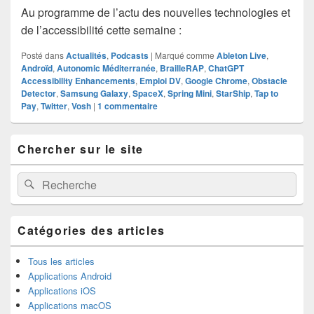
Au programme de l’actu des nouvelles technologies et
de l’accessibilité cette semaine :
Posté dans
Actualités
,
Podcasts
|
Marqué comme
Ableton Live
,
Androïd
,
Autonomic Méditerranée
,
BrailleRAP
,
ChatGPT
Accessibility Enhancements
,
Emploi DV
,
Google Chrome
,
Obstacle
Detector
,
Samsung Galaxy
,
SpaceX
,
Spring Mini
,
StarShip
,
Tap to
Pay
,
Twitter
,
Vosh
|
1
commentaire
Zone
Chercher sur le site
principale
de
widget
Recherche :
Rechercher
pour
la
barre
latérale
Catégories des articles
Tous les articles
Applications Android
Applications iOS
Applications macOS