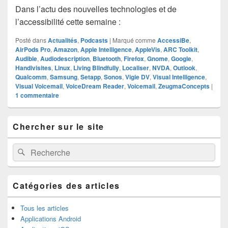
Dans l’actu des nouvelles technologies et de
l’accessibilité cette semaine :
Posté dans
Actualités
,
Podcasts
|
Marqué comme
AccessiBe
,
AirPods Pro
,
Amazon
,
Apple Intelligence
,
AppleVis
,
ARC Toolkit
,
Audible
,
Audiodescription
,
Bluetooth
,
Firefox
,
Gnome
,
Google
,
Handivisites
,
Linux
,
Living Blindfully
,
Localiser
,
NVDA
,
Outlook
,
Qualcomm
,
Samsung
,
Setapp
,
Sonos
,
Vigie DV
,
Visual Intelligence
,
Visual Voicemail
,
VoiceDream Reader
,
Voicemail
,
ZeugmaConcepts
|
1
commentaire
Zone
Chercher sur le site
principale
de
widget
Recherche :
Rechercher
pour
la
barre
latérale
Catégories des articles
Tous les articles
Applications Android