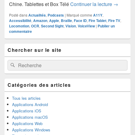
Hebdoxytud
Chine. Tablettes et Box Télé
Continuer la lecture
→
Posté dans
Actualités
,
Podcasts
|
Marqué comme
A11Y
,
Accessibilité
,
Amazon
,
Apple
,
Braille
,
Face ID
,
Fire Tablet
,
Fire TV
,
Locomotion
,
OCR
,
Second Sight
,
Vision
,
VoiceView
|
Publier un
commentaire
Zone
Chercher sur le site
principale
de
widget
Recherche :
Rechercher
pour
la
barre
latérale
Catégories des articles
Tous les articles
Applications Android
Applications iOS
Applications macOS
Applications Web
Applications Windows