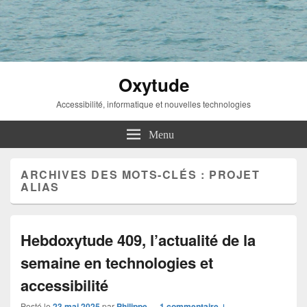
Oxytude
Accessibilité, informatique et nouvelles technologies
Menu
ARCHIVES DES MOTS-CLÉS :
PROJET
ALIAS
Hebdoxytude 409, l’actualité de la
semaine en technologies et
accessibilité
Posté le
23 mai 2025
par
Philippe
—
1 commentaire ↓