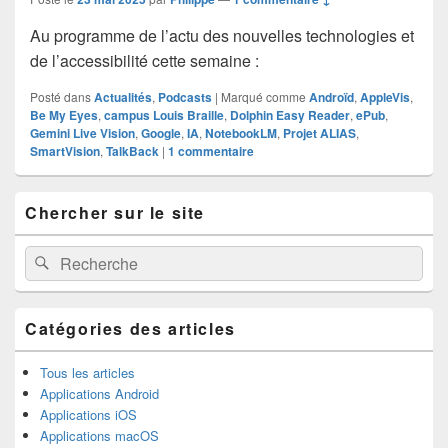
Au programme de l’actu des nouvelles technologies et
de l’accessibilité cette semaine :
Posté dans
Actualités
,
Podcasts
|
Marqué comme
Androïd
,
AppleVis
,
Be My Eyes
,
campus Louis Braille
,
Dolphin Easy Reader
,
ePub
,
Gemini Live Vision
,
Google
,
IA
,
NotebookLM
,
Projet ALIAS
,
SmartVision
,
TalkBack
|
1
commentaire
Zone
Chercher sur le site
principale
de
widget
Recherche :
Rechercher
pour
la
barre
latérale
Catégories des articles
Tous les articles
Applications Android
Applications iOS
Applications macOS