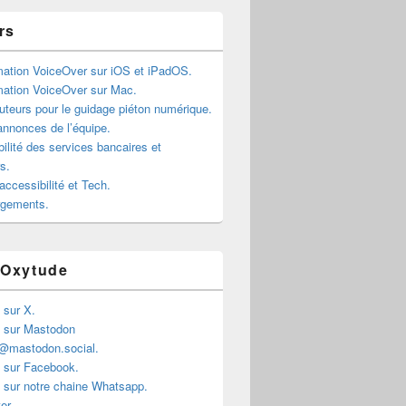
rs
mation VoiceOver sur iOS et iPadOS.
mation VoiceOver sur Mac.
teurs pour le guidage piéton numérique.
annonces de l’équipe.
ilité des services bancaires et
rs.
accessibilité et Tech.
rgements.
 Oxytude
 sur X.
 sur Mastodon
@mastodon.social.
 sur Facebook.
 sur notre chaine Whatsapp.
er.