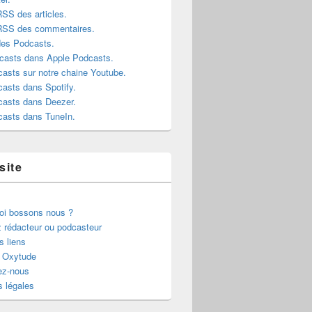
RSS des articles.
 RSS des commentaires.
des Podcasts.
casts dans Apple Podcasts.
asts sur notre chaine Youtube.
asts dans Spotify.
casts dans Deezer.
casts dans TuneIn.
site
oi bossons nous ?
 rédacteur ou podcasteur
s liens
r Oxytude
ez-nous
 légales