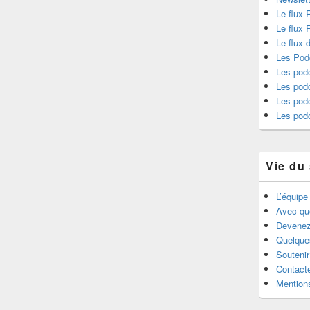
Le flux 
Le flux
Le flux 
Les Pod
Les podc
Les podc
Les pod
Les pod
Vie du 
L’équipe
Avec qu
Devenez
Quelque
Souteni
Contact
Mentions