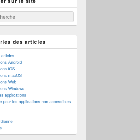
r sur le site
:
ercher
ries des articles
 articles
ions Android
ions iOS
tions macOS
tions Web
tions Windows
es applications
e pour les applications non accessibles
idienne
s