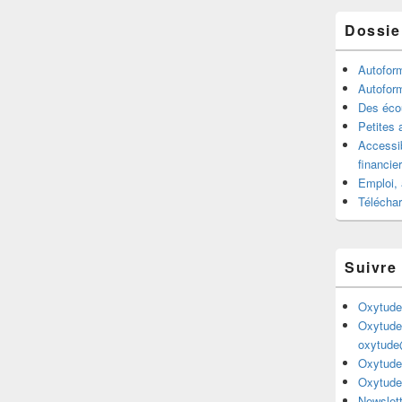
Dossie
Autofor
Autofor
Des écou
Petites 
Accessib
financie
Emploi, 
Télécha
Suivre
Oxytude
Oxytude
oxytude
Oxytude
Oxytude
Newslett