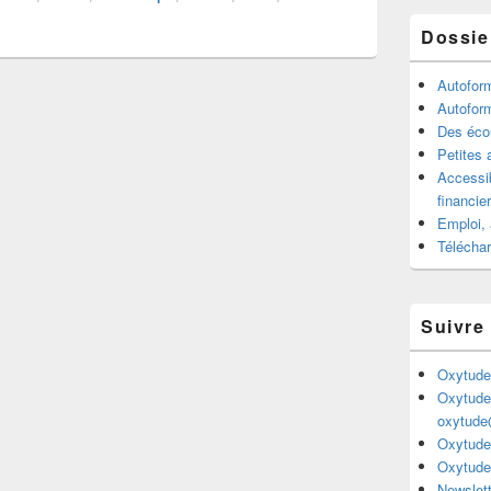
Dossie
Autofor
Autofor
Des écou
Petites 
Accessib
financie
Emploi, 
Télécha
Suivre
Oxytude
Oxytude
oxytude
Oxytude
Oxytude
Newslett