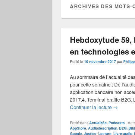
ARCHIVES DES MOTS-
Hebdoxytude 59, l
en technologies et
Posté le
10 novembre 2017
par
Philip
Au sommaire de l’actualité des
pour cette semaine : De l’audi
application bancaire non acces
2017.4. Terminal braille B2G. 
Hebdoxytud
Continuer la lecture
→
Posté dans
Actualités
,
Podcasts
|
Mar
AppStore
,
Audiodescription
,
B2G
,
Bib
Google
,
Justice
,
Lecture
,
Livre audio
,