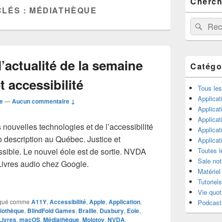
Cherche
principale
CLÉS :
MÉDIATHÈQUE
de
widget
Recherche 
Rech
pour
la
barre
latérale
’actualité de la semaine
Catégo
 accessibilité
Tous les
Applicat
pe
—
Aucun commentaire ↓
Applicat
Applica
 nouvelles technologies et de l’accessibilité
Applica
o description au Québec. Justice et
Applica
sible. Le nouvel éole est de sortie. NVDA
Toutes l
Sale not
Livres audio chez Google.
Matériel
e 59, l’actualité de la semaine en technologies et accessibilit
Tutoriels
Vie quot
qué comme
A11Y
,
Accessibilité
,
Apple
,
Application
,
Podcast
liothèque
,
BlindFold Games
,
Braille
,
Duxbury
,
Eole
,
Livres
,
macOS
,
Médiathèque
,
Molotov
,
NVDA
,