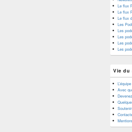
Le flux 
Le flux
Le flux 
Les Pod
Les podc
Les podc
Les pod
Les pod
Vie du 
L’équipe
Avec qu
Devenez
Quelque
Souteni
Contact
Mentions