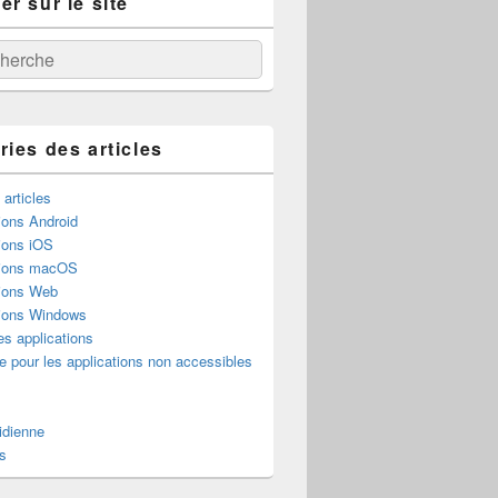
r sur le site
:
ercher
ries des articles
 articles
ions Android
ions iOS
tions macOS
tions Web
tions Windows
es applications
e pour les applications non accessibles
é
idienne
s