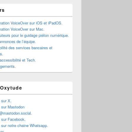
rs
mation VoiceOver sur iOS et iPadOS.
mation VoiceOver sur Mac.
teurs pour le guidage piéton numérique.
annonces de l’équipe.
ilité des services bancaires et
rs.
accessibilité et Tech.
rgements.
 Oxytude
 sur X.
 sur Mastodon
@mastodon.social.
 sur Facebook.
 sur notre chaine Whatsapp.
er.