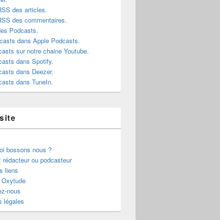
RSS des articles.
 RSS des commentaires.
des Podcasts.
casts dans Apple Podcasts.
asts sur notre chaine Youtube.
asts dans Spotify.
casts dans Deezer.
casts dans TuneIn.
site
oi bossons nous ?
 rédacteur ou podcasteur
s liens
r Oxytude
ez-nous
 légales