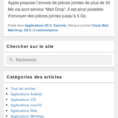
Apple propose l’envoie de pièces jointes de plus de 30
Mo via sont service “Mail Drop”. Il est ainsi possible
d’envoyer des pièces jointes jusqu’à 5 Go.
Posté dans
Applications OS X
,
Tutoriels
|
Marqué comme
Cloud
,
Mail
,
Mail Drop
,
OS X
|
3
commentaires
Zone
Chercher sur le site
principale
de
widget
Recherche :
Rechercher
pour
la
barre
latérale
Catégories des articles
Tous les articles
Applications Android
Applications iOS
Applications macOS
Applications Web
Applications Windows