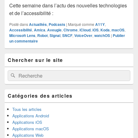
Cette semaine dans l’actu des nouvelles technologies
et de l’accessibilité :
Posté dans
Actualités
,
Podcasts
|
Marqué comme
A11Y
,
Accessibilité
,
Amica
,
Aveugle
,
Chrome
,
iCloud
,
iOS
,
Koda
,
macOS
,
Microsoft Lens
,
Robot
,
Signal
,
SNCF
,
VoiceOver
,
watchOS
|
Publier
un commentaire
Zone
Chercher sur le site
principale
de
widget
Recherche :
Rechercher
pour
la
barre
latérale
Catégories des articles
Tous les articles
Applications Android
Applications iOS
Applications macOS
Applications Web