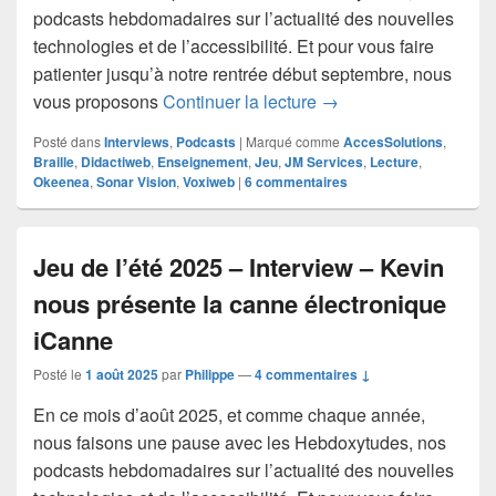
podcasts hebdomadaires sur l’actualité des nouvelles
technologies et de l’accessibilité. Et pour vous faire
patienter jusqu’à notre rentrée début septembre, nous
Jeu de l’été 2025 – In
vous proposons
Continuer la lecture
→
Posté dans
Interviews
,
Podcasts
|
Marqué comme
AccesSolutions
,
Braille
,
Didactiweb
,
Enseignement
,
Jeu
,
JM Services
,
Lecture
,
Okeenea
,
Sonar Vision
,
Voxiweb
|
6
commentaires
Jeu de l’été 2025 – Interview – Kevin
nous présente la canne électronique
iCanne
Posté le
1 août 2025
par
Philippe
—
4 commentaires ↓
En ce mois d’août 2025, et comme chaque année,
nous faisons une pause avec les Hebdoxytudes, nos
podcasts hebdomadaires sur l’actualité des nouvelles