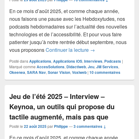
En ce mois d’août 2025, et comme chaque année,
nous faisons une pause avec les Hebdoxytudes, nos
podcasts hebdomadaires sur l’actualité des nouvelles
technologies et de l’accessibilité. Et pour vous faire
patienter jusqu’à notre rentrée début septembre, nous
Jeu de l’été 2025 – In
vous proposons
Continuer la lecture
→
Posté dans
Applications
,
Applications iOS
,
Interviews
,
Podcasts
|
Marqué comme
AccesSolutions
,
Didactiweb
,
Jeu
,
JM Services
,
Okeenea
,
SARA Nav
,
Sonar Vision
,
Voxiweb
|
10
commentaires
Jeu de l’été 2025 – Interview –
Keynoa, un outils qui propose du
tactile augmenté, mais pas que
Posté le
22 août 2025
par
Philippe
—
3 commentaires ↓
En ce mois d’août 2025, et comme chaque année,