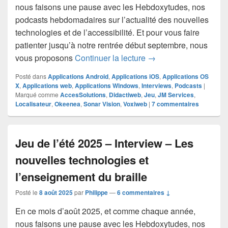
nous faisons une pause avec les Hebdoxytudes, nos
podcasts hebdomadaires sur l’actualité des nouvelles
technologies et de l’accessibilité. Et pour vous faire
patienter jusqu’à notre rentrée début septembre, nous
Jeu de l’été 2025 – In
vous proposons
Continuer la lecture
→
Posté dans
Applications Android
,
Applications iOS
,
Applications OS
X
,
Applications web
,
Applications Windows
,
Interviews
,
Podcasts
|
Marqué comme
AccesSolutions
,
Didactiweb
,
Jeu
,
JM Services
,
Localisateur
,
Okeenea
,
Sonar Vision
,
Voxiweb
|
7
commentaires
Jeu de l’été 2025 – Interview – Les
nouvelles technologies et
l’enseignement du braille
Posté le
8 août 2025
par
Philippe
—
6 commentaires ↓
En ce mois d’août 2025, et comme chaque année,
nous faisons une pause avec les Hebdoxytudes, nos