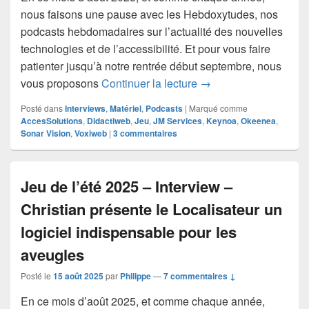
nous faisons une pause avec les Hebdoxytudes, nos
podcasts hebdomadaires sur l’actualité des nouvelles
technologies et de l’accessibilité. Et pour vous faire
patienter jusqu’à notre rentrée début septembre, nous
Jeu de l’été 2025 – In
vous proposons
Continuer la lecture
→
Posté dans
Interviews
,
Matériel
,
Podcasts
|
Marqué comme
AccesSolutions
,
Didactiweb
,
Jeu
,
JM Services
,
Keynoa
,
Okeenea
,
Sonar Vision
,
Voxiweb
|
3
commentaires
Jeu de l’été 2025 – Interview –
Christian présente le Localisateur un
logiciel indispensable pour les
aveugles
Posté le
15 août 2025
par
Philippe
—
7 commentaires ↓
En ce mois d’août 2025, et comme chaque année,