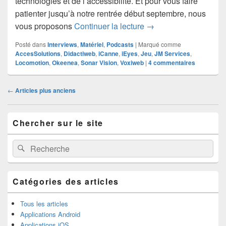
technologies et de l’accessibilité. Et pour vous faire
patienter jusqu’à notre rentrée début septembre, nous
Jeu de l’été 2025 – I
vous proposons
Continuer la lecture
→
Posté dans
Interviews
,
Matériel
,
Podcasts
|
Marqué comme
AccesSolutions
,
Didactiweb
,
iCanne
,
iEyes
,
Jeu
,
JM Services
,
Locomotion
,
Okeenea
,
Sonar Vision
,
Voxiweb
|
4
commentaires
Navigation
←
Articles plus anciens
dans
les
Zone
articles
Chercher sur le site
principale
de
widget
Recherche :
Rechercher
pour
la
barre
latérale
Catégories des articles
Tous les articles
Applications Android
Applications iOS