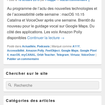
Au programme de l’actu des nouvelles technologies et
de l’accessibilité cette semaine : macOS 10.15
Catalina et VoiceOver après une semaine. Bientôt du
nouveau pour le guidage vocal sur Google Maps. Du
côté des applications. Les voix Amazon Polly
Hebdoxytude 149, l’actuali
disponibles
Continuer la lecture
→
Posté dans
Actualités
,
Podcasts
|
Marqué comme
A11Y
,
Accessibilité
,
Amazon Polly
,
FeelObject
,
Google Maps
,
Google Pixel
4
,
macOS
,
myCANAL
,
Orbit Teacher
,
Telegram
,
Virtuoz
,
VoiceOver
|
Publier un commentaire
Zone
Chercher sur le site
principale
de
widget
Recherche :
Rechercher
pour
la
barre
latérale
Catégories des articles