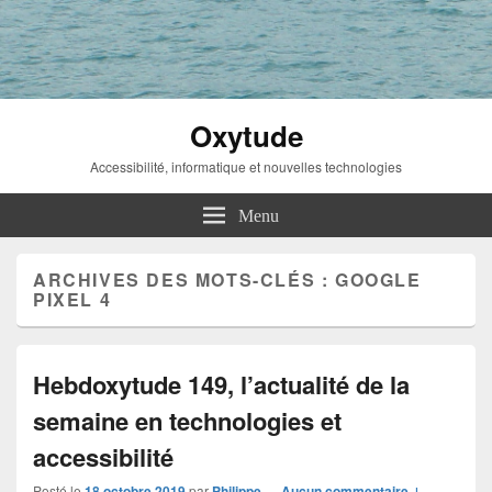
Oxytude
Accessibilité, informatique et nouvelles technologies
Menu
ARCHIVES DES MOTS-CLÉS :
GOOGLE
PIXEL 4
Hebdoxytude 149, l’actualité de la
semaine en technologies et
accessibilité
Posté le
18 octobre 2019
par
Philippe
—
Aucun commentaire ↓