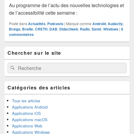
Au programme de l’actu des nouvelles technologies et
de l’accessibilité cette semaine :
Posté dans
Actualités
,
Podcasts
|
Marqué comme
Androïd
,
Audacity
,
Braigo
,
Braille
,
CRETH
,
DAB
,
Didactiweb
,
Radio
,
Santé
,
Windows
|
8
commentaires
Zone
Chercher sur le site
principale
de
widget
Recherche :
Rechercher
pour
la
barre
latérale
Catégories des articles
Tous les articles
Applications Android
Applications iOS
Applications macOS
Applications Web
Applications Windows