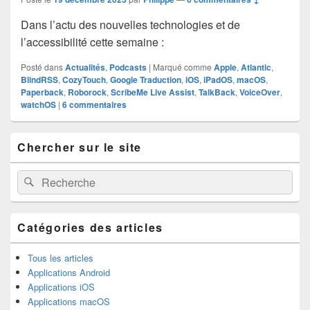
Dans l’actu des nouvelles technologies et de
l’accessibilité cette semaine :
Posté dans
Actualités
,
Podcasts
|
Marqué comme
Apple
,
Atlantic
,
BlindRSS
,
CozyTouch
,
Google Traduction
,
iOS
,
iPadOS
,
macOS
,
Paperback
,
Roborock
,
ScribeMe Live Assist
,
TalkBack
,
VoiceOver
,
watchOS
|
6
commentaires
Zone
Chercher sur le site
principale
de
widget
Recherche :
Rechercher
pour
la
barre
latérale
Catégories des articles
Tous les articles
Applications Android
Applications iOS
Applications macOS