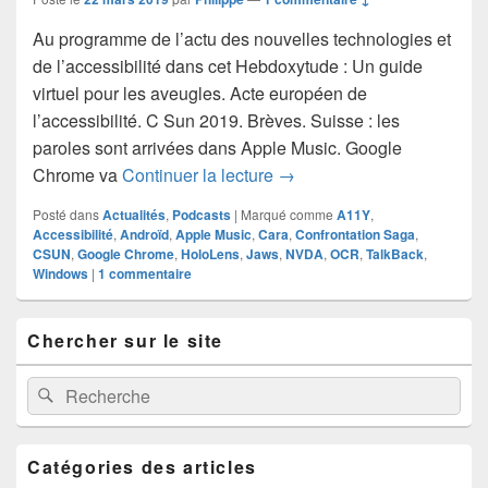
Au programme de l’actu des nouvelles technologies et
de l’accessibilité dans cet Hebdoxytude : Un guide
virtuel pour les aveugles. Acte européen de
l’accessibilité. C Sun 2019. Brèves. Suisse : les
paroles sont arrivées dans Apple Music. Google
Hebdoxytude 123, l’actualit
Chrome va
Continuer la lecture
→
Posté dans
Actualités
,
Podcasts
|
Marqué comme
A11Y
,
Accessibilité
,
Androïd
,
Apple Music
,
Cara
,
Confrontation Saga
,
CSUN
,
Google Chrome
,
HoloLens
,
Jaws
,
NVDA
,
OCR
,
TalkBack
,
Windows
|
1
commentaire
Zone
Chercher sur le site
principale
de
widget
Recherche :
Rechercher
pour
la
barre
latérale
Catégories des articles