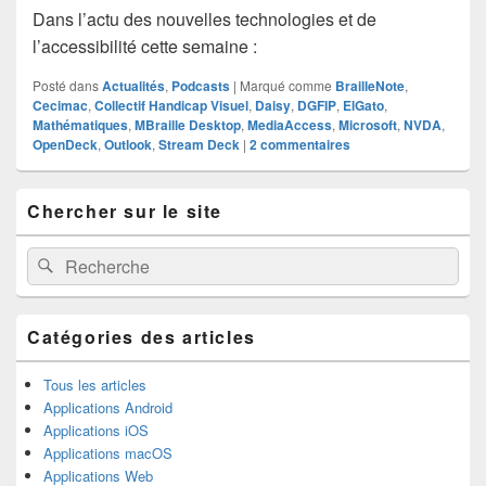
Dans l’actu des nouvelles technologies et de
l’accessibilité cette semaine :
Posté dans
Actualités
,
Podcasts
|
Marqué comme
BrailleNote
,
Cecimac
,
Collectif Handicap Visuel
,
Daisy
,
DGFIP
,
ElGato
,
Mathématiques
,
MBraille Desktop
,
MediaAccess
,
Microsoft
,
NVDA
,
OpenDeck
,
Outlook
,
Stream Deck
|
2
commentaires
Zone
Chercher sur le site
principale
de
widget
Recherche :
Rechercher
pour
la
barre
latérale
Catégories des articles
Tous les articles
Applications Android
Applications iOS
Applications macOS
Applications Web