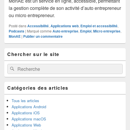
MonAE est un service en ligne, accessible, permettant
la gestion complète de son activité d’auto entrepreneur
ou micro entrepreneur.
Posté dans
Accessibilité
,
Applications web
,
Emploi et accessibilité
,
Podcasts
|
Marqué comme
Auto entreprise
,
Emploi
,
Micro entreprise
,
MonAE
|
Publier un commentaire
Zone
Chercher sur le site
principale
de
widget
Recherche :
Rechercher
pour
la
barre
latérale
Catégories des articles
Tous les articles
Applications Android
Applications iOS
Applications macOS
Applications Web