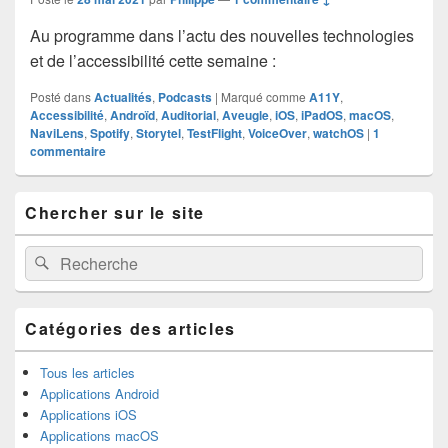
Au programme dans l’actu des nouvelles technologies
et de l’accessibilité cette semaine :
Posté dans
Actualités
,
Podcasts
|
Marqué comme
A11Y
,
Accessibilité
,
Androïd
,
Auditorial
,
Aveugle
,
iOS
,
iPadOS
,
macOS
,
NaviLens
,
Spotify
,
Storytel
,
TestFlight
,
VoiceOver
,
watchOS
|
1
commentaire
Zone
Chercher sur le site
principale
de
widget
Recherche :
Rechercher
pour
la
barre
latérale
Catégories des articles
Tous les articles
Applications Android
Applications iOS
Applications macOS