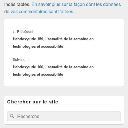
indésirables.
En savoir plus sur la façon dont les données
de vos commentaires sont traitées
.
Navigation
de
Article
←
Précédent
l’article
Hebdoxytude 159, l’actualité de la semaine en
précédent :
technologies et accessibilité
Article
Suivant
→
Hebdoxytude 160, l’actualité de la semaine en
suivant :
technologies et accessibilité
Zone
Chercher sur le site
principale
de
widget
Recherche :
Rechercher
pour
la