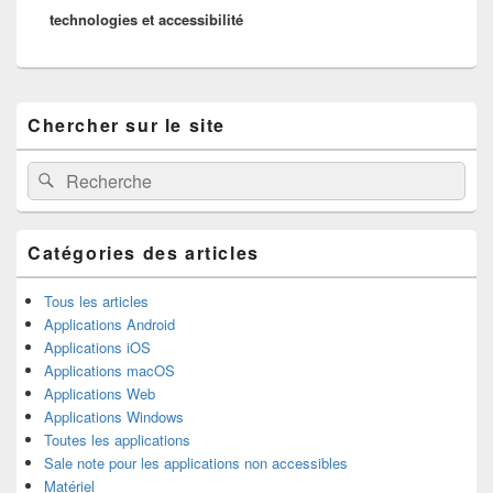
technologies et accessibilité
Zone
Chercher sur le site
principale
de
widget
Recherche :
Rechercher
pour
la
barre
latérale
Catégories des articles
Tous les articles
Applications Android
Applications iOS
Applications macOS
Applications Web
Applications Windows
Toutes les applications
Sale note pour les applications non accessibles
Matériel