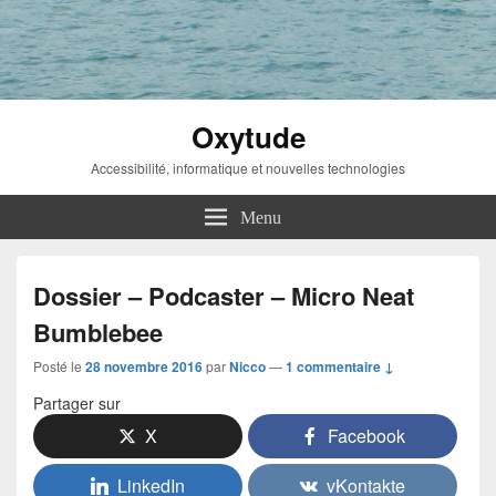
Oxytude
Accessibilité, informatique et nouvelles technologies
Menu
Dossier – Podcaster – Micro Neat
Bumblebee
Posté le
28 novembre 2016
par
Nicco
—
1 commentaire ↓
Partager sur
X
Facebook
LinkedIn
vKontakte