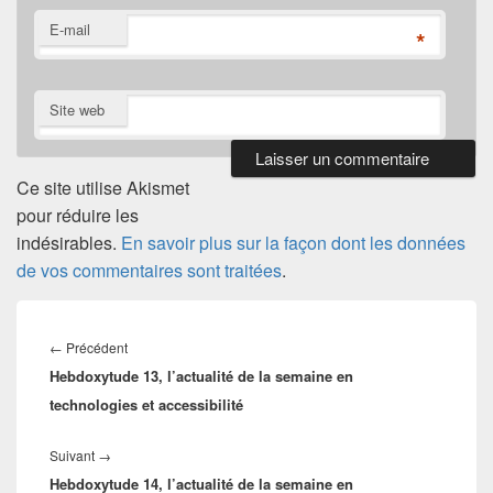
E-mail
*
Site web
Ce site utilise Akismet
pour réduire les
indésirables.
En savoir plus sur la façon dont les données
de vos commentaires sont traitées
.
Navigation
de
Article
←
Précédent
l’article
Hebdoxytude 13, l’actualité de la semaine en
précédent :
technologies et accessibilité
Article
Suivant
→
Hebdoxytude 14, l’actualité de la semaine en
suivant :